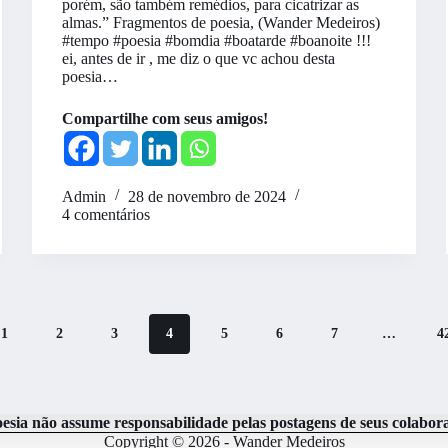
porém, são também remédios, para cicatrizar as
almas.” Fragmentos de poesia, (Wander Medeiros)
#tempo #poesia #bomdia #boatarde #boanoite !!!
ei, antes de ir , me diz o que vc achou desta
poesia…
Compartilhe com seus amigos!
Admin
28 de novembro de 2024
4 comentários
1
2
3
4
5
6
7
…
4
oesia não assume responsabilidade pelas postagens de seus colabor
Copyright © 2026 - Wander Medeiros