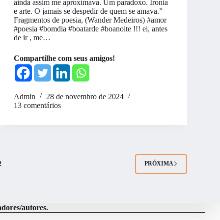
ainda assim me aproximava. Um paradoxo. Ironia
e arte. O jamais se despedir de quem se amava.”
Fragmentos de poesia, (Wander Medeiros) #amor
#poesia #bomdia #boatarde #boanoite !!! ei, antes
de ir , me…
Compartilhe com seus amigos!
Admin
28 de novembro de 2024
13 comentários
2
PRÓXIMA
adores/autores.