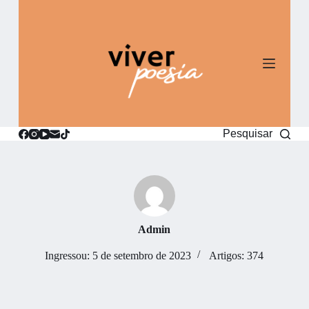
P
u
l
a
r
p
a
r
a
o
Pesquisar
c
o
n
t
e
ú
d
o
Admin
Ingressou: 5 de setembro de 2023
Artigos: 374