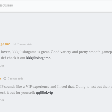
otgame
7 meses atrás
t lovers, kkkjilislotgame is great. Good variety and pretty smooth gamepla
 def check it out
kkkjilislotgame
.
der
p
7 meses atrás
sounds like a VIP experience and I need that. Going to test out their 
eck it out for yourself:
qq88okvip
der