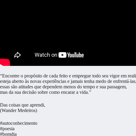
“Encontre o propósito de cada feito e empregue todo seu vigor em reali
esteja aberto às novas experiências e jamais tenha medo de enfrentá-las
essas são atitudes que dependem menos do tempo e sua passagem,
mas da sua decisão sobre como encarar a vida.”
Das coisas que aprendi,
(Wander Medeiros)
#autoconhecimento
#poesia
#bomdia