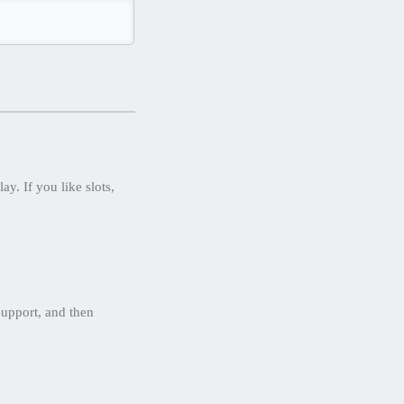
y. If you like slots,
support, and then