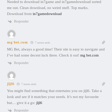
Needed to download in7game and in7gamedownload sorted
me out. Clean download, no weird stuff. Top marks.
Download from
in7gamedownload
Responder
mg bet.com
7 meses atrás
MG Bet, always a good time! Their site is easy to navigate and
I’ve had some decent luck there. Check it out!
mg bet.com
Responder
jljl6
7 meses atrás
You might find something that entertains you on jljl6. Take a
look and see if it matches your needs. It’s not my favourite
but… give it a go:
jljl6
Responder