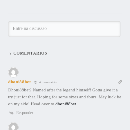
7
COMENTÁRIOS
dhoni88bet
4 meses atrás
Dhoni88bet? Named after the legend himself! Gotta give it a
try just for that. Hoping for some sixes and fours. May luck be
on my side! Head over to
dhoni88bet
Responder