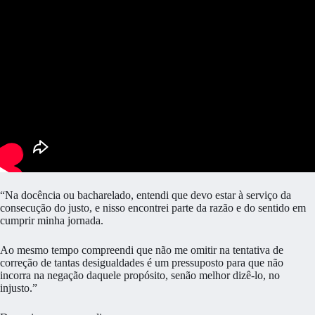
“Na docência ou bacharelado, entendi que devo estar à serviço da
consecução do justo, e nisso encontrei parte da razão e do sentido em
cumprir minha jornada.
Ao mesmo tempo compreendi que não me omitir na tentativa de
correção de tantas desigualdades é um pressuposto para que não
incorra na negação daquele propósito, senão melhor dizê-lo, no
injusto.”