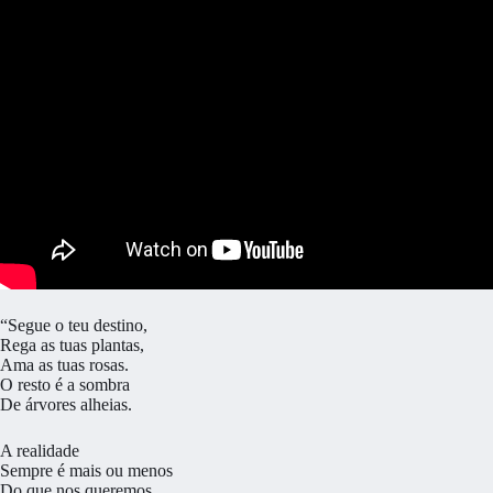
“Segue o teu destino,
Rega as tuas plantas,
Ama as tuas rosas.
O resto é a sombra
De árvores alheias.
A realidade
Sempre é mais ou menos
Do que nos queremos.