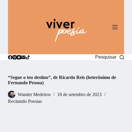
P
u
l
a
r
p
a
r
a
o
Pesquisar
c
o
n
t
“Segue o teu destino”, de Ricardo Reis (heterônimo de
e
Fernando Pessoa)
ú
d
Wander Medeiros
18 de setembro de 2023
o
Recitando Poesias