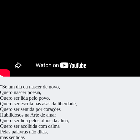
“Se um dia eu nascer de novo,
Quero nascer poesia,
Quero ser lida pelo povo,
Quero ser escrita nas asas da liberdade,
Quero ser sentida por corações
Habilidosos na Arte de amar
Quero ser lida pelos olhos da alma,
Quero ser acolhida com calma
Pelas palavras não ditas,
mas sentidas