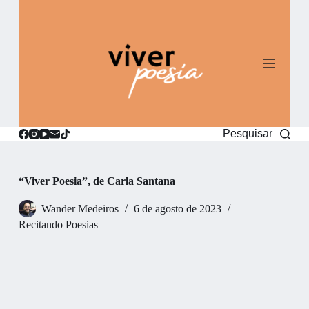
P
u
l
a
r
p
a
r
a
o
Pesquisar
c
o
n
t
“Viver Poesia”, de Carla Santana
e
ú
Wander Medeiros
6 de agosto de 2023
d
o
Recitando Poesias